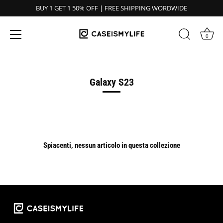
BUY 1 GET 1 50% OFF | FREE SHIPPING WORDWIDE
0
Salta
al
contenuto
Galaxy S23
Spiacenti, nessun articolo in questa collezione