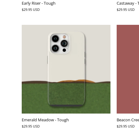
Early Riser - Tough
Castaway -
$29.95 USD
$29.95 USD
Emerald Meadow - Tough
Beacon Cree
$29.95 USD
$29.95 USD