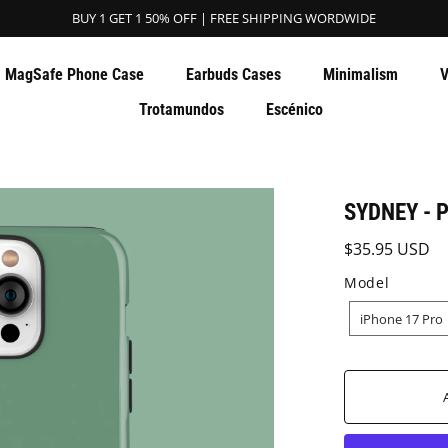
BUY 1 GET 1 50% OFF | FREE SHIPPING WORDWIDE
MagSafe Phone Case
Earbuds Cases
Minimalism
V
Trotamundos
Escénico
SYDNEY - 
$35.95 USD
Model
MODEL
iPhone 17 Pro