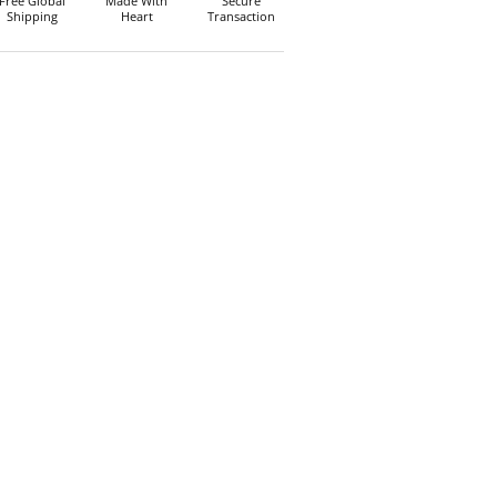
Free Global
Made With
Secure
Shipping
Heart
Transaction