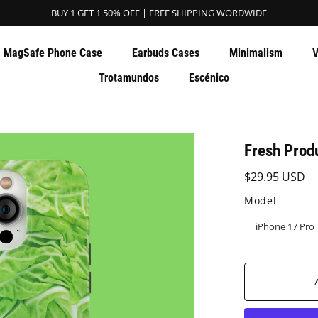
BUY 1 GET 1 50% OFF | FREE SHIPPING WORDWIDE
MagSafe Phone Case
Earbuds Cases
Minimalism
V
Trotamundos
Escénico
Fresh Prod
$29.95 USD
Model
MODEL
iPhone 17 Pro