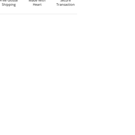
Free Global
Made With
Secure
Shipping
Heart
Transaction