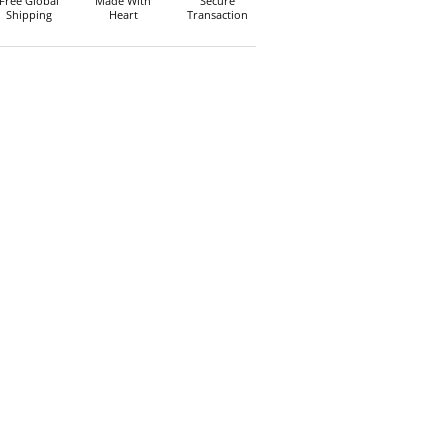
Free Global
Made With
Secure
Shipping
Heart
Transaction