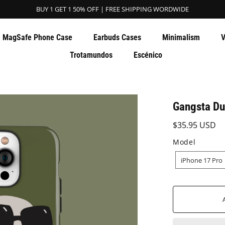
BUY 1 GET 1 50% OFF | FREE SHIPPING WORDWIDE
MagSafe Phone Case
Earbuds Cases
Minimalism
V
Trotamundos
Escénico
Gangsta Du
$35.95 USD
Model
MODEL
iPhone 17 Pro