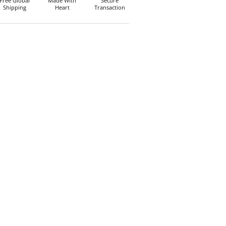
Free Global
Made With
Secure
Shipping
Heart
Transaction