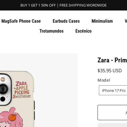
BUY 1 GET 1 50% OFF | FREE SHIPPING WORDWIDE
MagSafe Phone Case
Earbuds Cases
Minimalism
V
Trotamundos
Escénico
Zara - Pri
$35.95 USD
Model
MODEL
iPhone 17 Pro