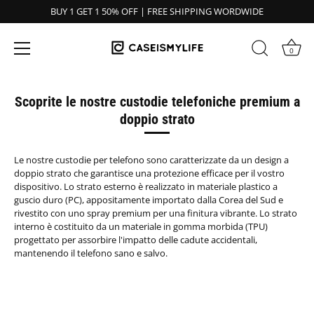
BUY 1 GET 1 50% OFF | FREE SHIPPING WORDWIDE
0
Salta
al
Scoprite le nostre custodie telefoniche premium a
contenuto
doppio strato
Le nostre custodie per telefono sono caratterizzate da un design a
doppio strato che garantisce una protezione efficace per il vostro
dispositivo. Lo strato esterno è realizzato in materiale plastico a
guscio duro (PC), appositamente importato dalla Corea del Sud e
rivestito con uno spray premium per una finitura vibrante. Lo strato
interno è costituito da un materiale in gomma morbida (TPU)
progettato per assorbire l'impatto delle cadute accidentali,
mantenendo il telefono sano e salvo.